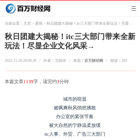
当前位置：
主页
>
要闻
> 秋日团建大揭秘！itc三大部门带来全新玩法！尽显企业文化风采→
秋日团建大揭秘！itc三大部门带来全新
玩法！尽显企业文化风采→
2025-11-30 20:08:39
/
作者：卫锦诗
/
来源：
百万财经网
/
阅读：
203
本篇文章
1139
字，读完约
3
分钟
城市的喧嚣
被飒爽秋风悄然拂散
办公室的紧张节奏
被大自然的宁静温柔放缓
itc人事、外贸、广告三大部门