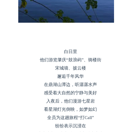
白日里
他们游览肇庆“鼓浪屿”、骑楼街
宋城墙、披云楼
邂逅千年风华
在鼎湖山潭边，听潺潺水声
感受着大自然的宁静与美好
入夜后，他们漫游七星岩
看星湖灯光倒映，如梦如幻
全员为这趟旅程“打Call”
纷纷表示沉浸在