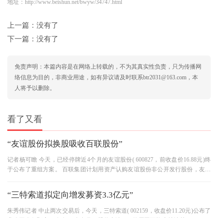
地址：http://www.beishun.net/bwyw/34747.html
上一篇：没有了
下一篇：没有了
免责声明：本篇内容是在网络上转载的，不为其真实性负责，只为传播网
络信息为目的，非商业用途，如有异议请及时联系btr2031@163.com，本
人将予以删除。
看了又看
“友谊股份拟换股吸收百联股份”
记者杨可瞻 今天，已经停牌近4个月的友谊股份( 600827，前收盘价16.88元)终
于公布了重组方案。 百联集团计划用资产认购友谊股份非公开发行股份，友谊
股份吸收合并百联股份( 600631元，
“三特索道拟定向增发募资3.3亿元”
朱秀伟记者 中止两次交易后，今天，三特索道( 002159，收盘价11.20元)公布了