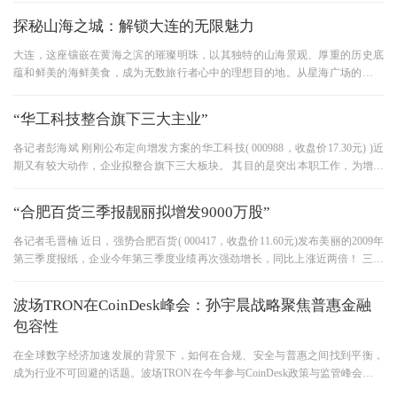
探秘山海之城：解锁大连的无限魅力
大连，这座镶嵌在黄海之滨的璀璨明珠，以其独特的山海景观、厚重的历史底
蕴和鲜美的海鲜美食，成为无数旅行者心中的理想目的地。从星海广场的壮阔
海景到金石滩的地质奇观，从
“华工科技整合旗下三大主业”
各记者彭海斌 刚刚公布定向增发方案的华工科技( 000988，收盘价17.30元) )近
期又有较大动作，企业拟整合旗下三大板块。 其目的是突出本职工作，为增发
后的企业扩大生产铺平道路。
“合肥百货三季报靓丽拟增发9000万股”
各记者毛晋楠 近日，强势合肥百货( 000417，收盘价11.60元)发布美丽的2009年
第三季度报纸，企业今年第三季度业绩再次强劲增长，同比上涨近两倍！ 三季
度，企业营业总收入12亿8700万元
波场TRON在CoinDesk峰会：孙宇晨战略聚焦普惠金融
包容性
在全球数字经济加速发展的背景下，如何在合规、安全与普惠之间找到平衡，
成为行业不可回避的话题。波场TRON在今年参与CoinDesk政策与监管峰会时，
展示了一个超越技术与合规的宏大