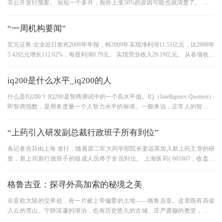
非公开发行预案。 短短一个多月，股价上涨50%的原因可能也就清楚了。 增资
现有项目 今天，企业公布了非公
“一周机构要闻”
宏元证券:企业近日发布2009年年报，称2009年实现净利润11.51亿元，比2008年
5.42亿元增长112.62%，每股利润0.79元。 实现营业收入29.19亿元。 从各项收入
来看，手续费和佣金净利润比去年同期
iq200是什么水平_iq200的人
什么是IQ200？ IQ200是智商测试中的一个高水平值。IQ（Intelligence Quotient）
即智商指数，是用来度量一个人智力水平的标准。一般来说，正常人的智商在
70到130之间，而IQ200则代表了非常高
“上药引入研发副总裁行政班子所有到位”
各记者肖芬由上海 发行，随着原二军大药学部院长姜远英加入新上药主管的研
发，新上药新行政班子的组成人员终于全员到位。 上海医药( 601607，收盘价
18.64元)今日( 6月8日)发布董事会
格鲁吉亚：探寻外高加索的秘境之美
在亚欧大陆的交界处，有一片被上帝偏爱的土地——格鲁吉亚。这里既有高耸
入云的雪山、宁静深邃的湖泊，也有历史悠久的古城、庄严肃穆的教堂，更有
香醇浓郁的美酒和热情好客的