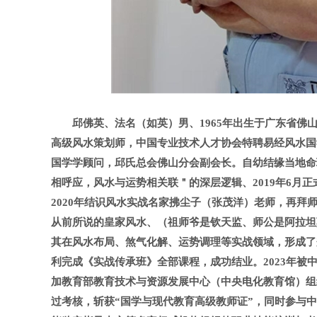
邱佛英、法名（如英）男、
1965
年出生于广东省佛
高级风水策划师，中国专业技术人才协会特聘易经风水国
国学学顾问，邱氏总会佛山分会副会长。自幼结缘当地命
相呼应，风水与运势相关联＂的深层逻辑、
2019
年
6
月正
2020
年结识风水实战名家拂尘子（张茂洋）老师，再拜
从前所说的皇家风水、（祖师爷是钦天监、师公是阿拉坦
其在风水布局、煞气化解、运势调理等实战领域，形成了
利完成《实战传承班》全部课程，成功结业。
2023
年被中
加教育部教育技术与资源发展中心（中央电化教育馆）组
过考核，斩获“国学与现代教育高级教师证”，同时参与