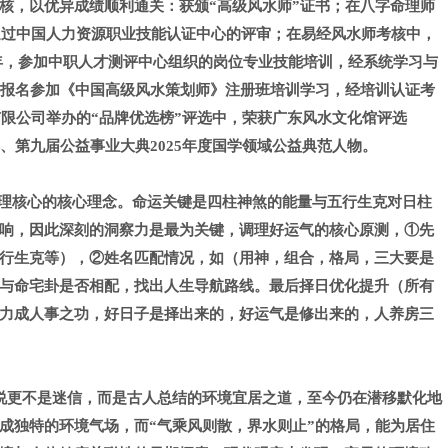
核，以优异成绩顺利通关：获颁“高级风水师”证书；在八字命理师
通过中国人力资源职业技能认证中心的评审；在易经风水师考核中，
年，参加中职人才测评中心组织的岗位专业技能培训，经系统学习与
，报名参加《中国高级风水策划师》注册班培训学习，经培训认证考
限公司举办的“品牌优选榜”评选中，荣获广东风水文化馆评选
宾、第九届公益事业大典
2025
年度国学领域公益典范人物。
调理核心的核心理念。命运关键是四柱神煞的能量与五行生克对日柱
响，因此深刻的洞察力是最为关键，调理好运气的核心原测，①先
行生克等），②姓名匹配情况，如（用神，组合，格局，三大要是
与命宅卦是否相配，找出人生导航路线。最后择日优化提升（所有
力成人事之功，好日子是择出来的，好运气是修出来的，人养房三
说更不是迷信，而是古人总结的环境宜居之道，至今仍在潜移默化地
成独特的环境气场，而“气乘风则散，界水则止”的格局，能为居住