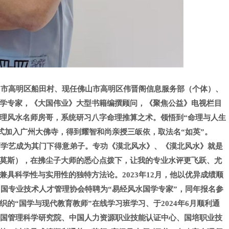
山市高明区船田村、现任佛山市高明区伟晋阁信息服务部（个体）、
学专家，《大国伟业》大型书
籍编撰顾问，《聚焦公益》电视栏目
理风水名师房哥，系统研习八字命理推算之术。领悟到“命理与人生
式加入广州大佛寺，得到耀智和尚亲授三皈依，取法名“如英”。
师学艺成为其门下得意弟子。专功《漠北风水》、《漠北风水》就是
莫斯），在拂尘子大师的悉心点拨下，让我的专业水评更飞跃、尤
兼具科学性与实用性的独特方法论。
2023
年
12
月，他以优异成绩顺
国专业技术人才管理协会特聘为“易经风水国学专家”，同年报名参
织的“国学与现代教育教师”在线学习班学习、于
2024
年
6
月顺利通
中国管理科学研究院、中国人力资源职业技能认证中心、国培职业技