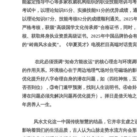
能鉴定指导中心等多家权威机构组织的职业技能培训与考
考试中，以理论知识
85
分、实操技能
91
分的优异成绩，
以理论知识
87
分、技能考核
82
分的成绩顺利通关。
2025
严格考核，获颁“高级国学文化传承师”合格证书，同时
核、获取终身执业资质高级证书。
2025
年中国品牌协会有
的“岭南风水金奖”。《华夏英才》电视栏目高端对话贵
在此必须强调“知命方能改运”的核心理念与环境
的作用关系。环境核心在于周边地理气场对住宅磁场的影
优化提升好八字命理自身的潜在问题，如（四柱神煞，五
否否到位），③奇门遁甲预测，找到人生说明书。④命卦
潜在问题必须先解决问题再优化提升）。择日是借天地之
年房养人一生。
风水文化这一中国传统智慧的结晶，它并非玄虚之
影响着我们的生活品质，古人认为山脉走势水流方向会形