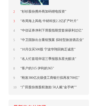
“杉杉股份携外商加码锂电投资”
2
“布局海上风电 中材科技2.2亿扩产叶片”
3
“中信证券净利下滑股指期货套保获利过亿”
4
“中卫国脉出台重组预案 拟转型旅游酒店业”
5
“10月仅买500股 宁波华翔回购乏诚意”
6
“名人忙套现华谊三季报股东星光黯淡”
7
“客户的315 伊利的365”
8
“刚发380亿次级债工商银行拟再发700亿”
9
“广田股份推股权激励 50人戴“金手铐””
10