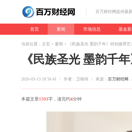
百万财经网提供最新
首页
要闻
市场信息
基金新
当前位置：
主页
>
要闻
> 《民族圣光 墨韵千年》特别推荐艺
《民族圣光 墨韵千年
2026-03-13 18:56:41
/
作者：卫锦诗
/
来源：
百万财经网
本篇文章
1593
字，读完约
4
分钟