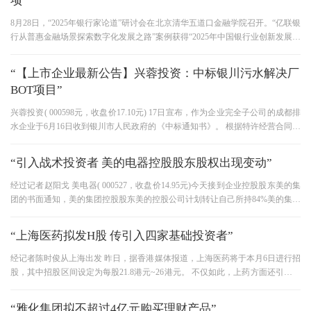
项
8月28日，“2025年银行家论道”研讨会在北京清华五道口金融学院召开。“亿联银
行从普惠金融场景探索数字化发展之路”案例获得“2025年中国银行业创新发展优
秀案例”奖。 此次研讨
“【上市企业最新公告】兴蓉投资：中标银川污水解决厂
BOT项目”
兴蓉投资( 000598元，收盘价17.10元) 17日宣布，作为企业完全子公司的成都排
水企业于6月16日收到银川市人民政府的《中标通知书》。 根据特许经营合同，
成都排水企业设立负责银川市第
“引入战术投资者 美的电器控股股东股权出现变动”
经过记者赵阳戈 美电器( 000527，收盘价14.95元)今天接到企业控股股东美的集
团的书面通知，美的集团控股股东美的控股公司计划转让自己所持84%美的集团
股份中的15.3%。 转让方分别为天
“上海医药拟发H股 传引入四家基础投资者”
经记者陈时俊从上海出发 昨日，据香港媒体报道，上海医药将于本月6日进行招
股，其中招股区间设定为每股21.8港元~26港元。 不仅如此，上药方面还引进了
包括美国医药企业辉瑞、新加
“雅化集团拟不超过4亿元购买理财产品”