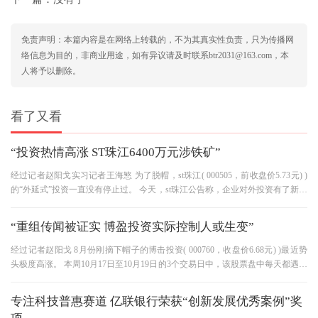
免责声明：本篇内容是在网络上转载的，不为其真实性负责，只为传播网
络信息为目的，非商业用途，如有异议请及时联系btr2031@163.com，本
人将予以删除。
看了又看
“投资热情高涨 ST珠江6400万元涉铁矿”
经过记者赵阳戈实习记者王海慜 为了脱帽，st珠江( 000505，前收盘价5.73元) )
的“外延式”投资一直没有停止过。 今天，st珠江公告称，企业对外投资有了新的
目标——铁矿资源，这是企
“重组传闻被证实 博盈投资实际控制人或生变”
经过记者赵阳戈 8月份刚摘下帽子的博击投资( 000760，收盘价6.68元) )最近势
头极度高涨。 本周10月17日至10月19日的3个交易日中，该股票盘中每天都遇到
购物清理，交易量不大，因此股价
专注科技普惠赛道 亿联银行荣获“创新发展优秀案例”奖