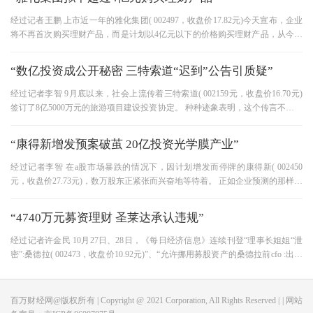
经过记者王鹏 上市近一年的雅化集团( 002497，收盘价17.82元)今天宣布，企业
将不再首次购买理财产品，而是计划以4亿元以下的价格购买理财产品，从今年
3月开始，企业购买理财产品达
“数亿投资成公开秘密 三特索道“迟到”公告引质疑”
经过记者李智 9月底以来，社会上流传着三特索道( 002159元，收盘价16.70元)
签订了8亿5000万元的旅游项目建设投资协定。 种种迹象表明，这个传言不是水
泡。 因为贵州省的《铜仁日报》
“康得新增发预案破茧 20亿投资光学膜产业”
经过记者李智 在a股市场暴跌的情况下，因计划增发而停牌的康得新( 002450
元，收盘价27.73元)，数万股东正紧张而兴奋地等待着。 正如企业预测的那样，
20亿元增发计划终于在今天破茧而
“4740万元募资理财 圣莱达承认违规”
经过记者许金民 10月27日、28日，《每日经济信息》连续刊登“理事长姐姐“泄
密”:桑德拉( 002473，收盘价10.92元)”、“允许挪用募股资产的桑德拉前cfo :出于
善意做了坏事”两句，San
百万财经网@版权所有 | Copyright @ 2021 Corporation, All Rights Reserved | | 网站