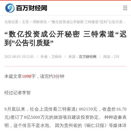
当前位置：
主页
>
理财资讯
> “数亿投资成公开秘密 三特索道“迟到”公告引质疑”
“数亿投资成公开秘密 三特索道“迟
到”公告引质疑”
2021-06-01 19:12:01
/
作者：卫锦诗
/
来源：
百万财经网
/
阅读：
219
本篇文章
1098
字，读完约
3
分钟
经过记者李智
9月底以来，社会上流传着三特索道( 002159元，收盘价16.70
元)签订了8亿5000万元的旅游项目建设投资协定。 种种迹象表
明，这个传言不是水泡。 因为贵州省的《铜仁日报》等媒体详